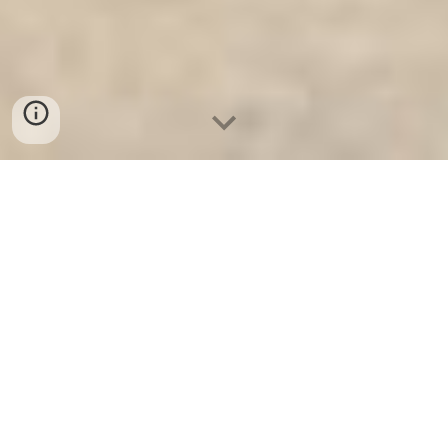
Ket Sat Ngan Hang
-
Safe
-
Két Sắt
Thông Minh LIBERTY Safe
Wall and Floor Safes Hamburg
Germany Manufacturers
Suppliers cửa hàng Giường Sắt Giá
Rẻ HCM uy tín chất lượng chính
hãng