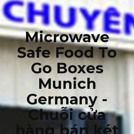
Microwave
Safe Food To
Go Boxes
Munich
Germany -
Chuỗi cửa
hàng bán két