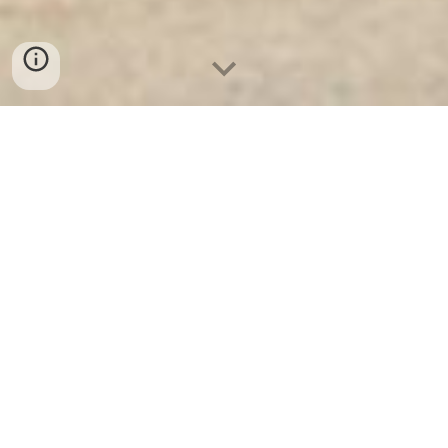
Két Sắt Ngân Hàng
-
Depository Safes
-
Két Sắt Thông Minh
LIBERTY Safes
Microwave Safe Food To Go Boxes Munich
Germany - Chuỗi cửa hàng bán két sắt bắc
giang tại hà nội
Hallo, ich habe nach Informationen zu Ihren beiden
Anfragen gesucht.
Mikrowellengeeignete Lebensmittelbehälter in