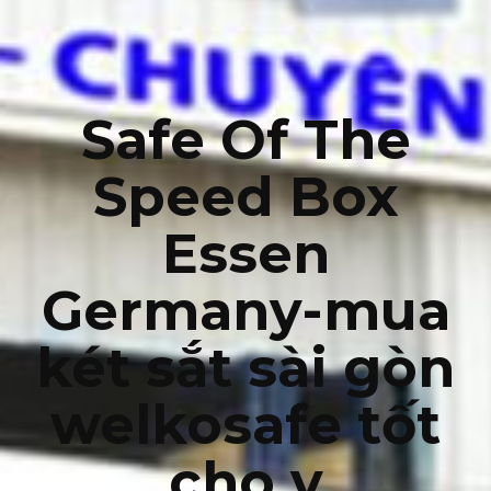
Safe Of The
Speed Box
Essen
Germany-mua
két sắt sài gòn
welkosafe tốt
cho v