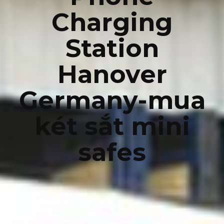
Charging
Station
Hanover
Germany-mua
két sắt mini
safes