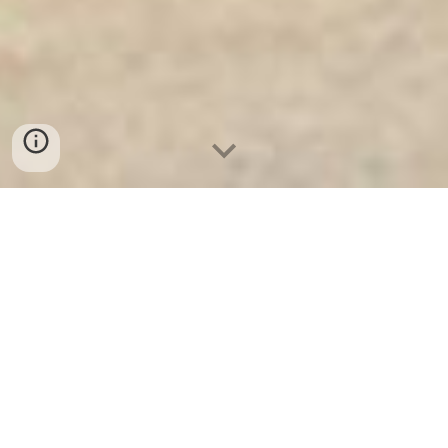
Ket Sat Ngan Hang
-
Luxury Safes Box
-
Két Sắt Thông Minh
LIBERTY Safe LB58 Pro
Safe Box Cell Phone Charging Station Hanover Germany-
mua két sắt mini safes welko tốt cho công ty
אין לי מידע על מוצר ספציפי בשם "Safe Box Cell Phone
Charging Station" בהאנובר, גרמניה. עם זאת, המונח מתייחס