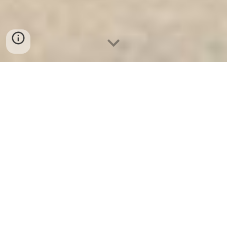
Két Sắt An Toàn
-
Big Safe
-
LIBERTY Safe
-
Két Sắt Việt
Tiệp
-
Két Sắt Ngân Hàng
Cheap safes Munich Germany Manufacturers lựa chọn
mua két sắt bình thuận tốt nhất