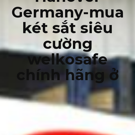
Germany-mua
két sắt siêu
cường
welkosafe
chính hãng ở