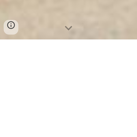
Ket Sat Ngan Hang
-
Luxury Safes Box
-
Két Sắt Thông Minh
LIBERTY Safe LB58 Pro
Gold Safe Box Hanover Germany-mua két sắt siêu cường
welkosafe chính hãng ở đâu
בטחון בגימור זהב: המדריך המלא לכספת "זהב"
בהאנובר, גרמניה
מבוא: מעבר לצבע, סמל של יוקרה וביטחון