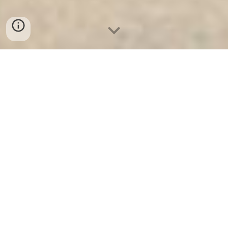
Két Ngân Hàng
-
Safes
-
LIBERTY Safe
Strong Safe Munich Germany Suppliers and Exporters
Danh Sách Cửa Hàng Bán Tủ Hồ Sơ Di Động tại hcm