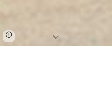
Ket Sat Ngan Hang
-
Safes Box Company
-
Két Sắt Thông Minh
LIBERTY Safe LB68 Pro
Luoyang Steel Safe Box Bielefeld Germany Két Bạc
Trường Học